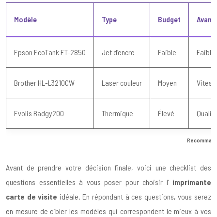
Modèle
Type
Budget
Avant
Epson EcoTank ET-2850
Jet d’encre
Faible
Faible
Brother HL-L3210CW
Laser couleur
Moyen
Vitess
Evolis Badgy200
Thermique
Élevé
Qualit
Recommanda
Avant de prendre votre décision finale, voici une checklist des
questions essentielles à vous poser pour choisir l’
imprimante
carte de visite
idéale. En répondant à ces questions, vous serez
en mesure de cibler les modèles qui correspondent le mieux à vos